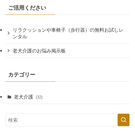
老犬介護：ビニール袋はたくさん
使うから業務スーパーでまとめ買
い
老犬介護
老犬介護：体温調整にはブランケ
ットやひざ掛けがあると便利
老犬介護
老犬介護：キッチンペーパーは使
い捨てタオル感覚で便利だった
老犬介護
老犬介護：ウェットティッシュは
赤ちゃん用のおしりふきがおすす
め
老犬介護