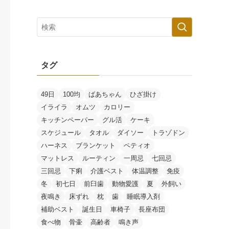
タグ
49日
100均
ばあちゃん
ひざ掛け
イライラ
オムツ
カロリー
キッチンペーパー
グル活
ケーキ
スケジュール
タオル
ダイソー
トラゾドン
ハーネス
ブランケット
ペティオ
マットレス
ルーティン
一周忌
七回忌
三回忌
下痢
介護ベスト
体温調整
免疫
冬
初七日
前臼歯
動物愛護
夏
外飼い
夜鳴き
床ずれ
枕
歯
睡眠導入剤
補助ベスト
誕生日
車椅子
長座布団
食べ物
骨壷
高齢者
鳴き声