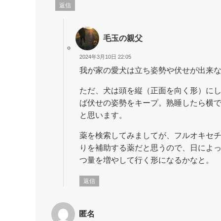
返信
毛玉の親父
2024年3月10日 22:05
我が家の愛犬は立ち姿勢や伏せが出来
ただ、犬は頭を縦（正面を向く形）に
ば伏せの姿勢をキープ。熟睡したら横
と思います。
薬を検索してみましてが、フルオキセ
りを補助する薬だと思うので、日によ
つ量を増やして行く形になるかなと。
返信
匿名