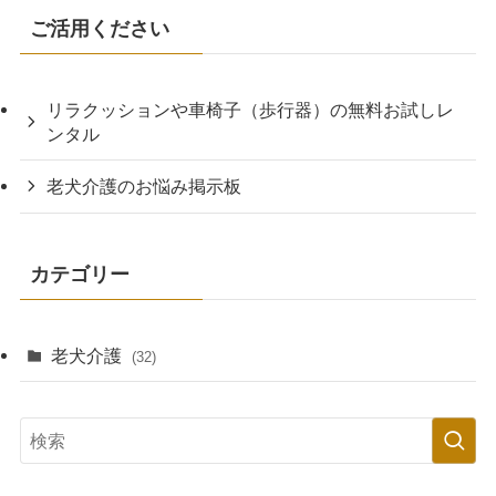
老犬介護：ビニール袋はたくさん
使うから業務スーパーでまとめ買
い
老犬介護
老犬介護：体温調整にはブランケ
ットやひざ掛けがあると便利
老犬介護
老犬介護：キッチンペーパーは使
い捨てタオル感覚で便利だった
老犬介護
老犬介護：ウェットティッシュは
赤ちゃん用のおしりふきがおすす
め
老犬介護