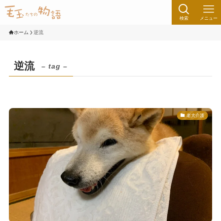
検索
メニュー
ホーム
逆流
逆流
– tag –
老犬介護