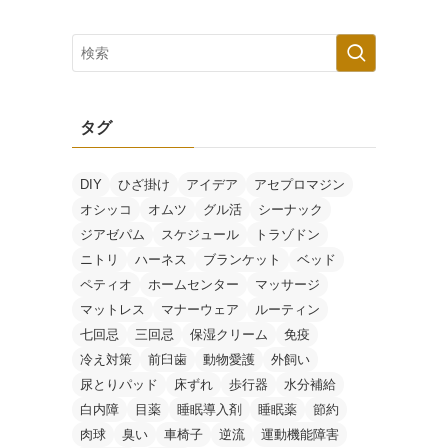
タグ
DIY
ひざ掛け
アイデア
アセプロマジン
オシッコ
オムツ
グル活
シーナック
ジアゼパム
スケジュール
トラゾドン
ニトリ
ハーネス
ブランケット
ベッド
ペティオ
ホームセンター
マッサージ
マットレス
マナーウェア
ルーティン
七回忌
三回忌
保湿クリーム
免疫
冷え対策
前臼歯
動物愛護
外飼い
尿とりパッド
床ずれ
歩行器
水分補給
白内障
目薬
睡眠導入剤
睡眠薬
節約
肉球
臭い
車椅子
逆流
運動機能障害