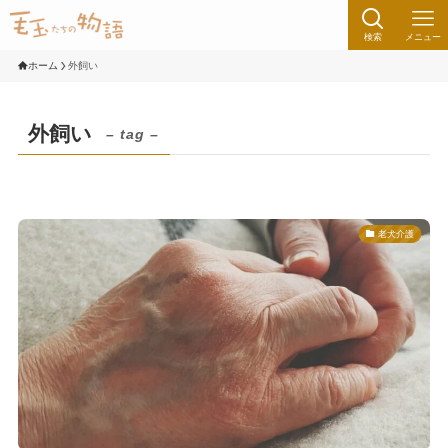
検索
メニュー
ホーム
外飼い
外飼い
– tag –
老犬介護