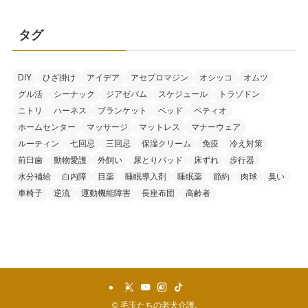
タグ
DIY
ひざ掛け
アイデア
アセプロマジン
オシッコ
オムツ
グル活
シーナック
ジアゼパム
スケジュール
トラゾドン
ニトリ
ハーネス
ブランケット
ベッド
ペティオ
ホームセンター
マッサージ
マットレス
マナーウェア
ルーティン
七回忌
三回忌
保湿クリーム
免疫
冷え対策
前臼歯
動物愛護
外飼い
尿とりパッド
床ずれ
歩行器
水分補給
白内障
目薬
睡眠導入剤
睡眠薬
節約
肉球
臭い
車椅子
逆流
運動機能障害
長座布団
高齢者
©
毛玉たちの老犬介護.