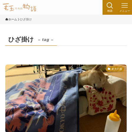
検索
メニュー
ホーム
ひざ掛け
ひざ掛け
– tag –
老犬介護