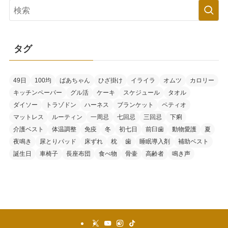
タグ
49日
100均
ばあちゃん
ひざ掛け
イライラ
オムツ
カロリー
キッチンペーパー
グル活
ケーキ
スケジュール
タオル
ダイソー
トラゾドン
ハーネス
ブランケット
ペティオ
マットレス
ルーティン
一周忌
七回忌
三回忌
下痢
介護ベスト
体温調整
免疫
冬
初七日
前臼歯
動物愛護
夏
夜鳴き
尿とりパッド
床ずれ
枕
歯
睡眠導入剤
補助ベスト
誕生日
車椅子
長座布団
食べ物
骨壷
高齢者
鳴き声