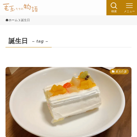
検索
メニュー
ホーム
誕生日
誕生日
– tag –
老犬介護